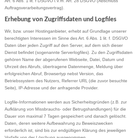
Art. 6 Abs. 1 lit. f DSGVO i.V.m. Art. 28 DSGVO (Abschluss
Auftragsverarbeitungsvertrag).
Erhebung von Zugriffsdaten und Logfiles
Wir, bzw. unser Hostinganbieter, erhebt auf Grundlage unserer
berechtigten Interessen im Sinne des Art. 6 Abs. 1 lit. f. DSGVO
Daten über jeden Zugriff auf den Server, auf dem sich dieser
Dienst befindet (sogenannte Serverlogfiles). Zu den Zugriffsdaten
gehören Name der abgerufenen Webseite, Datei, Datum und
Uhrzeit des Abrufs, übertragene Datenmenge, Meldung über
erfolgreichen Abruf, Browsertyp nebst Version, das
Betriebssystem des Nutzers, Referrer URL (die zuvor besuchte
Seite), IP-Adresse und der anfragende Provider.
Logfile-Informationen werden aus Sicherheitsgründen (z.B. zur
Aufklärung von Missbrauchs- oder Betrugshandlungen) für die
Dauer von maximal 7 Tagen gespeichert und danach gelöscht.
Daten, deren weitere Aufbewahrung zu Beweiszwecken
erforderlich ist, sind bis zur endgültigen Klärung des jeweiligen
Vorfalls von der Löschung ausgenommen.