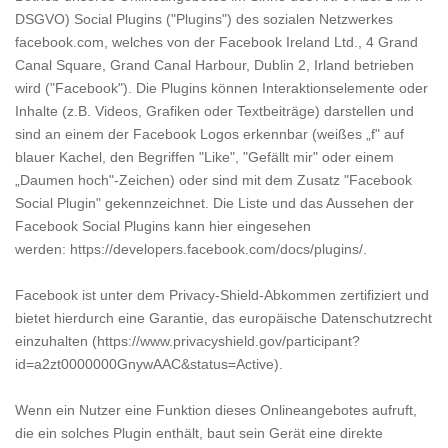
DSGVO) Social Plugins ("Plugins") des sozialen Netzwerkes
facebook.com, welches von der Facebook Ireland Ltd., 4 Grand
Canal Square, Grand Canal Harbour, Dublin 2, Irland betrieben
wird ("Facebook"). Die Plugins können Interaktionselemente oder
Inhalte (z.B. Videos, Grafiken oder Textbeiträge) darstellen und
sind an einem der Facebook Logos erkennbar (weißes „f" auf
blauer Kachel, den Begriffen "Like", "Gefällt mir" oder einem
„Daumen hoch"-Zeichen) oder sind mit dem Zusatz "Facebook
Social Plugin" gekennzeichnet. Die Liste und das Aussehen der
Facebook Social Plugins kann hier eingesehen
werden:
https://developers.facebook.com/docs/plugins/
.
Facebook ist unter dem Privacy-Shield-Abkommen zertifiziert und
bietet hierdurch eine Garantie, das europäische Datenschutzrecht
einzuhalten (
https://www.privacyshield.gov/participant?
id=a2zt0000000GnywAAC&status=Active
).
Wenn ein Nutzer eine Funktion dieses Onlineangebotes aufruft,
die ein solches Plugin enthält, baut sein Gerät eine direkte