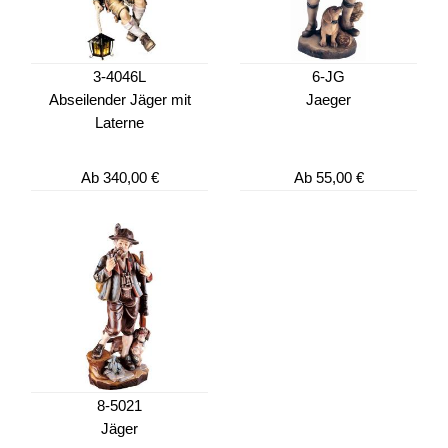
3-4046L
6-JG
Abseilender Jäger mit
Jaeger
Laterne
Ab
340,00 €
Ab
55,00 €
8-5021
Jäger