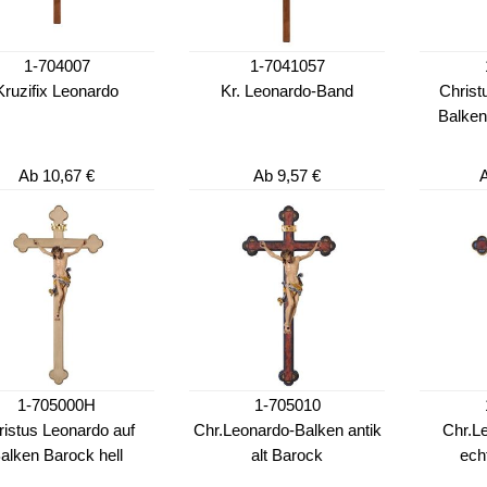
1-704007
1-7041057
Kruzifix Leonardo
Kr. Leonardo-Band
Christ
Balken
Ab
10,67 €
Ab
9,57 €
1-705000H
1-705010
ristus Leonardo auf
Chr.Leonardo-Balken antik
Chr.L
alken Barock hell
alt Barock
ech