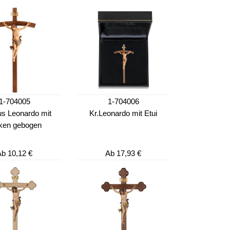
1-704005
1-704006
us Leonardo mit
Kr.Leonardo mit Etui
ken gebogen
Ab
10,12 €
Ab
17,93 €