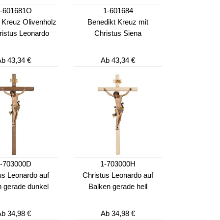
-601681O
1-601684
 Kreuz Olivenholz
Benedikt Kreuz mit
ristus Leonardo
Christus Siena
Ab
43,34 €
Ab
43,34 €
1-703000D
1-703000H
us Leonardo auf
Christus Leonardo auf
 gerade dunkel
Balken gerade hell
Ab
34,98 €
Ab
34,98 €