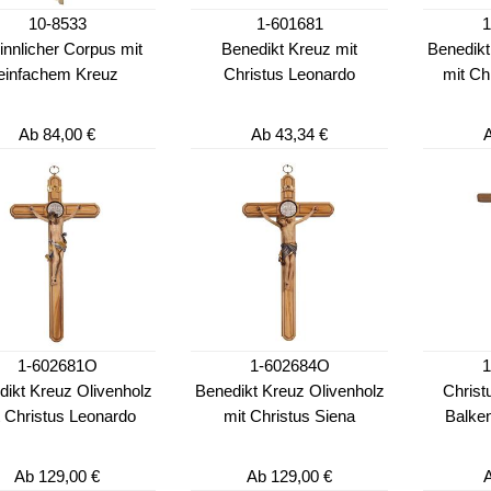
10-8533
1-601681
1
innlicher Corpus mit
Benedikt Kreuz mit
Benedikt
einfachem Kreuz
Christus Leonardo
mit Ch
Ab
84,00 €
Ab
43,34 €
1-602681O
1-602684O
dikt Kreuz Olivenholz
Benedikt Kreuz Olivenholz
Christ
t Christus Leonardo
mit Christus Siena
Balken
Ab
129,00 €
Ab
129,00 €