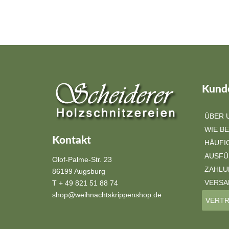
Kunde
ÜBER 
WIE BE
Kontakt
HÄUFI
AUSF
Olof-Palme-Str. 23
ZAHLU
86199 Augsburg
VERSA
T + 49 821 51 88 74
shop@weihnachtskrippenshop.de
VERTR