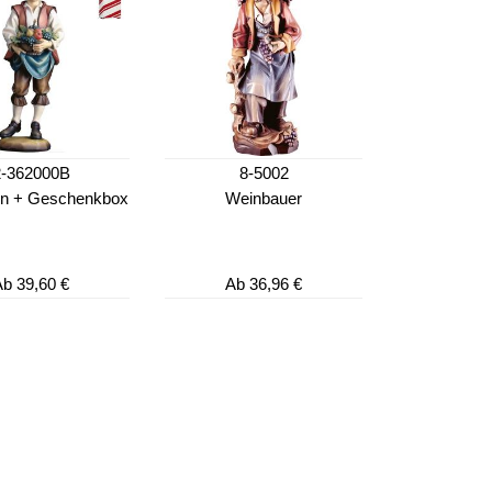
2-362000B
8-5002
n + Geschenkbox
Weinbauer
Ab
39,60 €
Ab
36,96 €