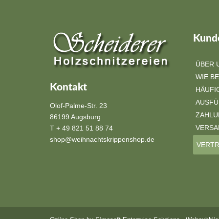
Kunde
ÜBER 
WIE BE
Kontakt
HÄUFI
AUSF
Olof-Palme-Str. 23
ZAHLU
86199 Augsburg
VERSA
T + 49 821 51 88 74
shop@weihnachtskrippenshop.de
VERTR